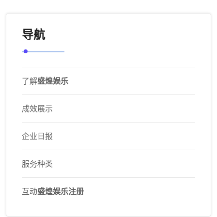
导航
了解
盛煌娱乐
成效展示
企业日报
服务种类
互动
盛煌娱乐注册