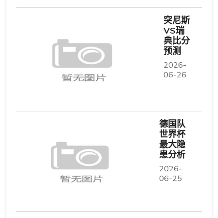
突尼斯
VS瑞
典比分
预测
2026-
06-26
德国队
世界杯
最大隐
患分析
2026-
06-25