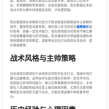
国、墨西哥、哥斯达黎加以及加拿大等，整体实力仍显不
足。世预赛赛制竞争激烈，出线名额有限，库拉索需在多轮
淘汰与积分赛中持续稳定发挥，才有望突围。
库拉索国家队依赖部分效力于欧洲低级别联赛或本土联赛的
球员，整体阵容深度有限。球队核心多为经验丰
盛煌娱乐
富
的老将，具备一定技术能力，但在高强度对抗和快节奏比赛
中容易暴露体能与防守短板。若关键球员在预选赛关键阶段
保持健康并发挥稳定，或能带动全队打出高效反击战术，提
升晋级概率。
战术风格与主帅策略
近年来库拉索倾向于采用务实的防守反击打法，强调中场拦
截与边路推进。这种战术在面对强队时具有一定生存空间，
但若缺乏前场终结能力，难以在密集赛程中持续抢分。主帅
需在人员调配和临场应变上做出精准判断，尤其在主客场策
略和定位球攻防方面下功夫，才能在预选赛中争取更多积
分。