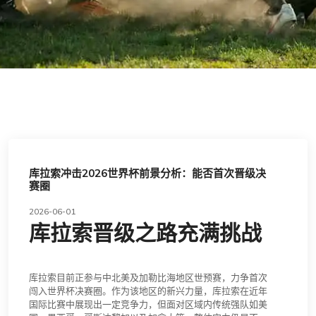
库拉索冲击2026世界杯前景分析：能否首次晋级决
赛圈
2026-06-01
库拉索晋级之路充满挑战
库拉索目前正参与中北美及加勒比海地区世预赛，力争首次
闯入世界杯决赛圈。作为该地区的新兴力量，库拉索在近年
国际比赛中展现出一定竞争力，但面对区域内传统强队如美