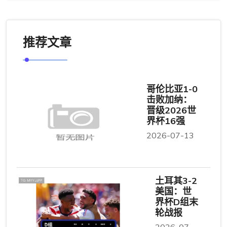
推荐文章
哥伦比亚1-0
击败加纳：
晋级2026世
界杯16强
2026-07-13
土耳其3-2
美国：世
界杯D组末
轮战报
2026-07-