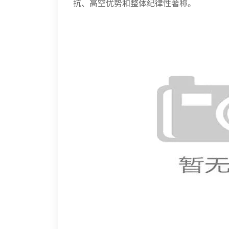
抗、高空优势和整体纪律性著称。