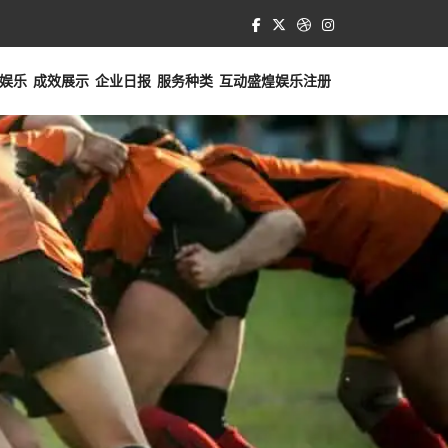
娱乐
成效展示
企业日报
服务种类
互动
盛煌娱乐注册