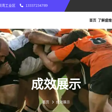
坝湾工业区
13337234789
首页
了解
盛煌
成效展示
首页
成效展示