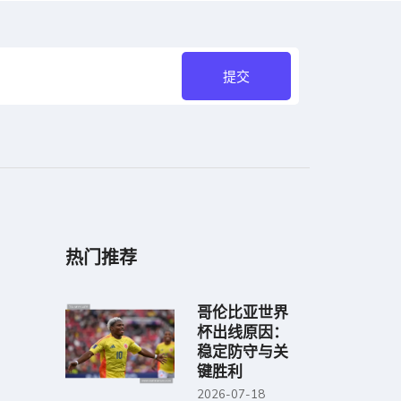
提交
热门推荐
哥伦比亚世界
杯出线原因：
稳定防守与关
键胜利
2026-07-18