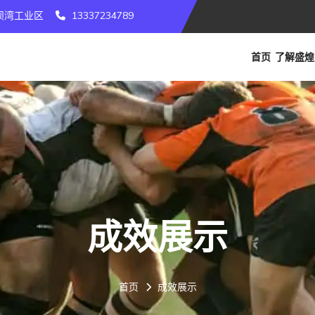
坝湾工业区
13337234789
首页
了解
盛煌
成效展示
首页
成效展示