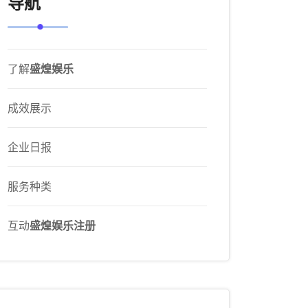
导航
了解
盛煌娱乐
成效展示
企业日报
服务种类
互动
盛煌娱乐注册