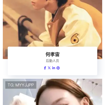
何孝宙
后勤人员