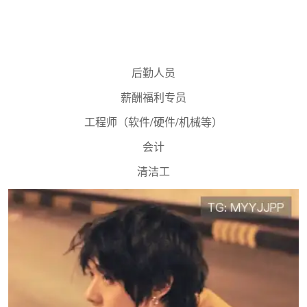
后勤人员
薪酬福利专员
工程师（软件/硬件/机械等）
会计
清洁工