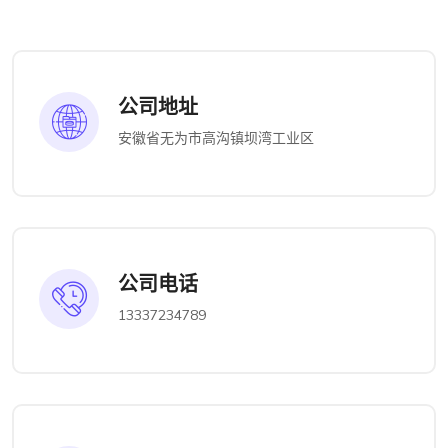
公司地址
安徽省无为市高沟镇坝湾工业区
公司电话
13337234789