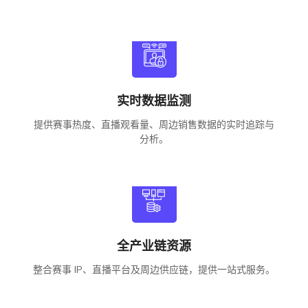
实时数据监测
提供赛事热度、直播观看量、周边销售数据的实时追踪与
分析。
全产业链资源
整合赛事 IP、直播平台及周边供应链，提供一站式服务。