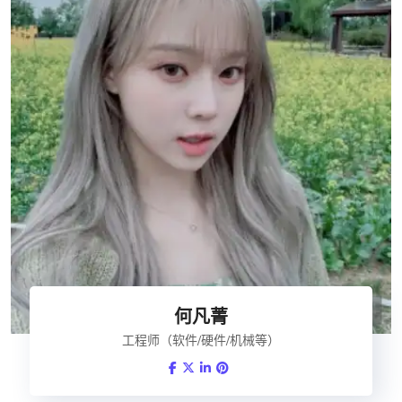
何凡菁
工程师（软件/硬件/机械等）