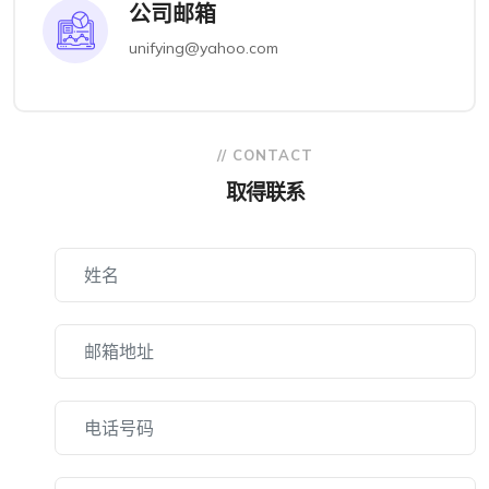
公司邮箱
unifying@yahoo.com
// CONTACT
取得联系