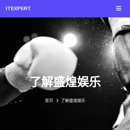
了解盛煌娱乐
首页
了解盛煌娱乐