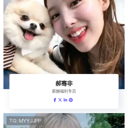
郝骞非
薪酬福利专员