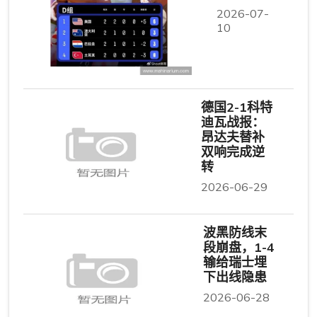
2026-07-
10
德国2-1科特
迪瓦战报：
昂达夫替补
双响完成逆
转
2026-06-29
波黑防线末
段崩盘，1-4
输给瑞士埋
下出线隐患
2026-06-28