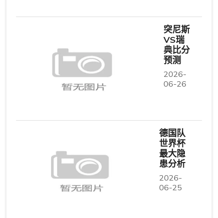
突尼斯
VS瑞
典比分
预测
2026-
06-26
德国队
世界杯
最大隐
患分析
2026-
06-25