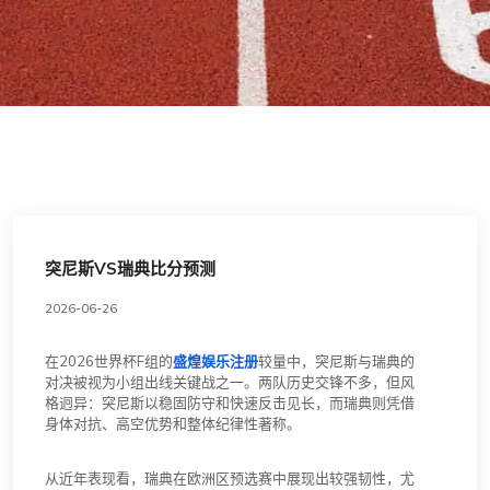
突尼斯VS瑞典比分预测
2026-06-26
在2026世界杯F组的
盛煌娱乐注册
较量中，突尼斯与瑞典的
对决被视为小组出线关键战之一。两队历史交锋不多，但风
格迥异：突尼斯以稳固防守和快速反击见长，而瑞典则凭借
身体对抗、高空优势和整体纪律性著称。
从近年表现看，瑞典在欧洲区预选赛中展现出较强韧性，尤