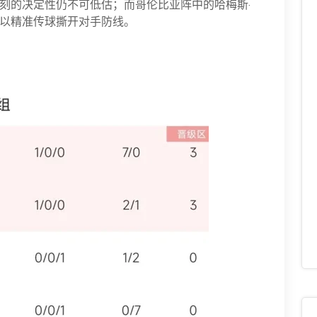
刻的决定性仍不可低估；而哥伦比亚阵中的哈梅斯·
以精准传球撕开对手防线。