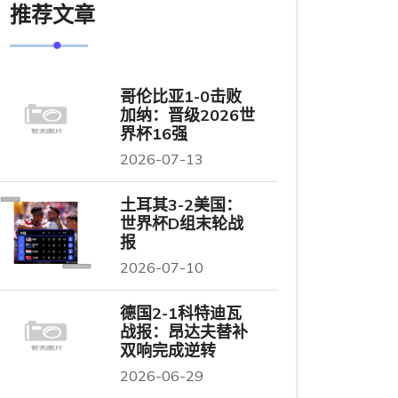
推荐文章
哥伦比亚1-0击败
加纳：晋级2026世
界杯16强
2026-07-13
土耳其3-2美国：
世界杯D组末轮战
报
2026-07-10
德国2-1科特迪瓦
战报：昂达夫替补
双响完成逆转
2026-06-29