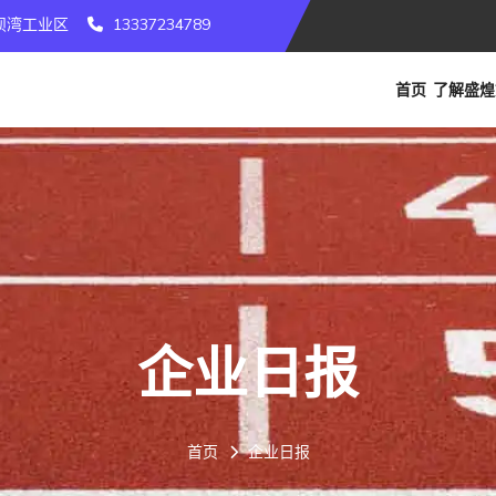
坝湾工业区
13337234789
首页
了解
盛煌
企业日报
首页
企业日报