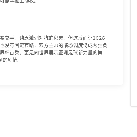
可能掌握主动权。
赛交手，缺乏激烈对抗的积累，但这反而让2026
也没有固定套路，双方主帅的临场调度将成为胜负
界杯首秀，更是向世界展示亚洲足球新力量的舞
到的剧情。