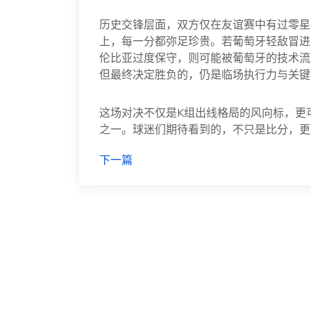
历史交锋层面，双方仅在友谊赛中有过零星
上，每一分都弥足珍贵。若葡萄牙轻敌冒进
伦比亚过度保守，则可能被葡萄牙的技术流
但最终决定胜负的，仍是临场执行力与关键
这场对决不仅是K组出线格局的风向标，更
之一。球迷们期待看到的，不只是比分，更
下一篇