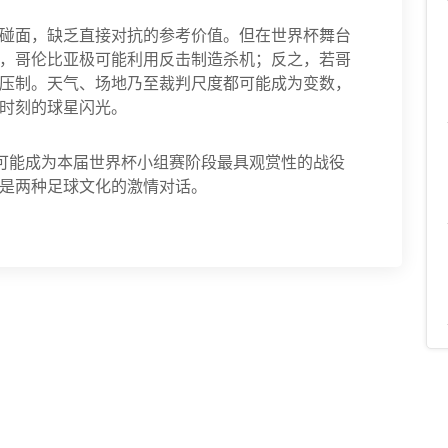
碰面，缺乏直接对抗的参考价值。但在世界杯舞台
，哥伦比亚极可能利用反击制造杀机；反之，若哥
压制。天气、场地乃至裁判尺度都可能成为变数，
时刻的球星闪光。
可能成为本届世界杯小组赛阶段最具观赏性的战役
是两种足球文化的激情对话。