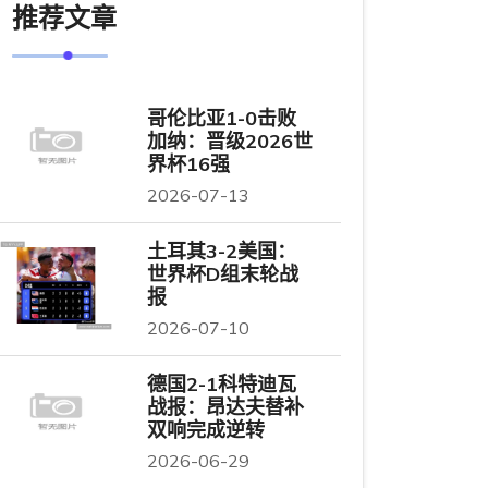
推荐文章
哥伦比亚1-0击败
加纳：晋级2026世
界杯16强
2026-07-13
土耳其3-2美国：
世界杯D组末轮战
报
2026-07-10
德国2-1科特迪瓦
战报：昂达夫替补
双响完成逆转
2026-06-29