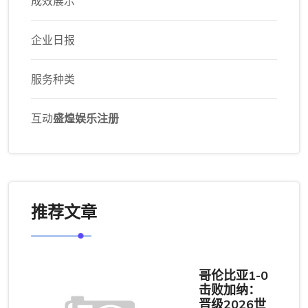
成效展示
企业日报
服务种类
互动
盛煌娱乐注册
推荐文章
哥伦比亚1-0
击败加纳：
晋级2026世