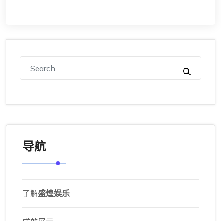
导航
了解
盛煌娱乐