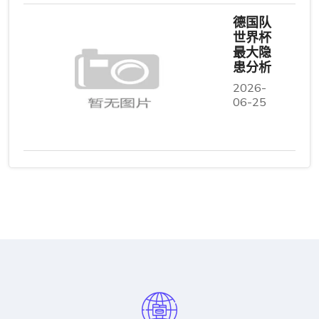
德国队
世界杯
最大隐
患分析
2026-
06-25