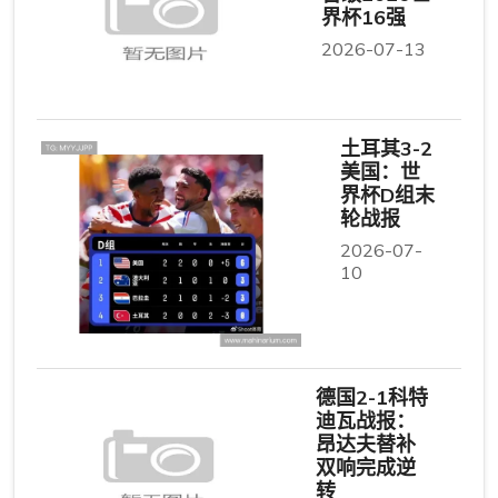
界杯16强
2026-07-13
土耳其3-2
美国：世
界杯D组末
轮战报
2026-07-
10
德国2-1科特
迪瓦战报：
昂达夫替补
双响完成逆
转