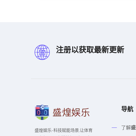
注册以获取最新更新
导航
了解
盛
盛煌娱乐-科技赋能场景,让体育