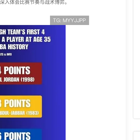
深入体会比赛节奏与战术博弈。