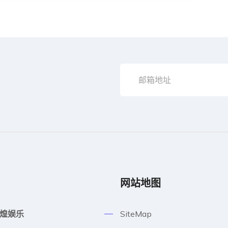
网站地图
煌娱乐
SiteMap