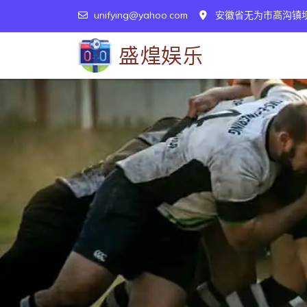
unifying@yahoo.com
安徽省无为市高沟镇