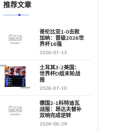
推荐文章
哥伦比亚1-0击败
加纳：晋级2026世
界杯16强
2026-07-13
土耳其3-2美国：
世界杯D组末轮战
报
2026-07-10
德国2-1科特迪瓦
战报：昂达夫替补
双响完成逆转
2026-06-29