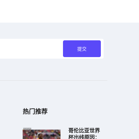
提交
热门推荐
哥伦比亚世界
杯出线原因：