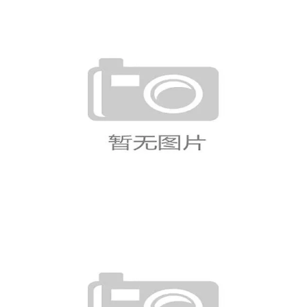
德国2-1科特迪瓦战报：昂达夫替
补双响完成逆转