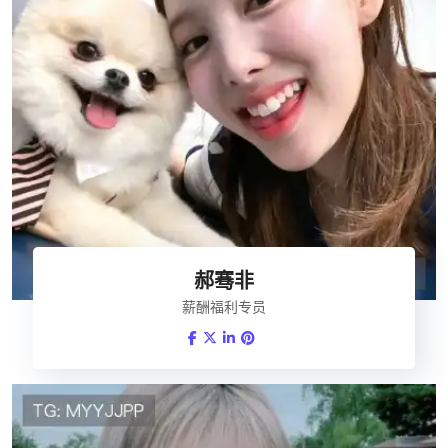
郝骞非
薪酬福利专员