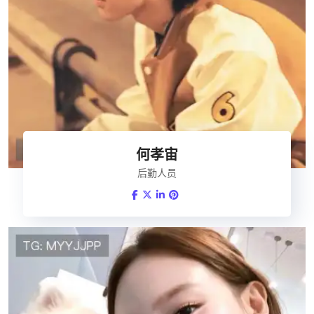
何孝宙
后勤人员