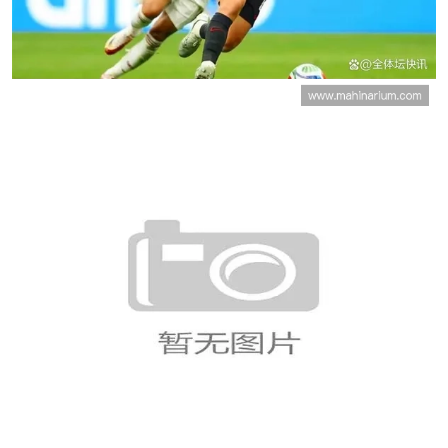
加拿大B组完整战绩：平波黑、胜
卡塔尔、负瑞士
南非队世界杯小组赛回顾：晋级淘
汰赛后的赛程