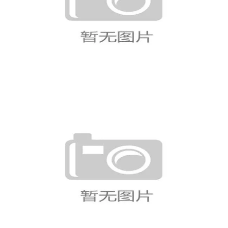
波黑防线末段崩盘，1-4输给瑞士
埋下出线隐患