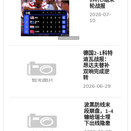
轮战报
2026-07-
10
德国2-1科特
迪瓦战报：
昂达夫替补
双响完成逆
转
2026-06-29
波黑防线末
段崩盘，1-4
输给瑞士埋
下出线隐患