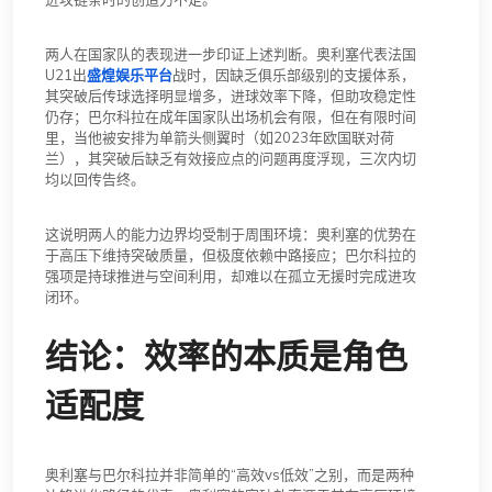
两人在国家队的表现进一步印证上述判断。奥利塞代表法国
U21出
盛煌娱乐平台
战时，因缺乏俱乐部级别的支援体系，
其突破后传球选择明显增多，进球效率下降，但助攻稳定性
仍存；巴尔科拉在成年国家队出场机会有限，但在有限时间
里，当他被安排为单箭头侧翼时（如2023年欧国联对荷
兰），其突破后缺乏有效接应点的问题再度浮现，三次内切
均以回传告终。
这说明两人的能力边界均受制于周围环境：奥利塞的优势在
于高压下维持突破质量，但极度依赖中路接应；巴尔科拉的
强项是持球推进与空间利用，却难以在孤立无援时完成进攻
闭环。
结论：效率的本质是角色
适配度
奥利塞与巴尔科拉并非简单的“高效vs低效”之别，而是两种