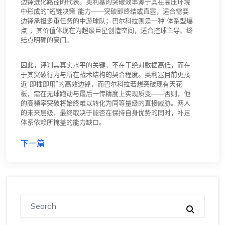
边锋进化路径的代表。奥利塞的突破效率源于其在高压环境
中形成的“短链决策”能力——突破即终结或直塞，适合需要
边锋承担多重任务的中游球队；巴尔科拉则是一种“体系型爆
点”，其价值体现在为超级巨星创造空间，适合控球主导、终
结点明确的豪门。
因此，评判其真实水平的关键，不在于绝对数据高低，而在
于其突破行为与所在战术结构的契合程度。奥利塞目前更接
近“即插即用”的高效边锋，而巴尔科拉若想突破现有天花
板，需在无球跑动与最后一传精度上实现质变——否则，他
的高频率突破将始终难以转化为同等量级的直接威胁。两人
的未来层级，最终取决于能否在保持自身优势的同时，补足
体系依赖所掩盖的能力缺口。
下一篇