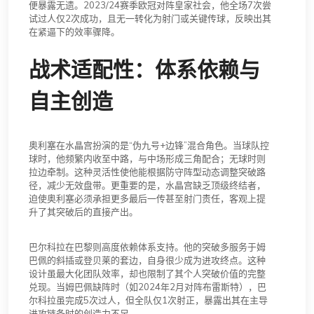
便暴露无遗。2023/24赛季欧冠对阵皇家社会，他全场7次尝
试过人仅2次成功，且无一转化为射门或关键传球，反映出其
在紧逼下的效率骤降。
战术适配性：体系依赖与
自主创造
奥利塞在水晶宫扮演的是“伪九号+边锋”混合角色。当球队控
球时，他频繁内收至中路，与中场形成三角配合；无球时则
拉边牵制。这种灵活性使他能根据防守阵型动态调整突破路
径，减少无效盘带。更重要的是，水晶宫缺乏顶级终结者，
迫使奥利塞必须承担更多最后一传甚至射门责任，客观上提
升了其突破后的直接产出。
巴尔科拉在巴黎则高度依赖体系支持。他的突破多服务于姆
巴佩的斜插或登贝莱的套边，自身很少成为进攻终点。这种
设计虽最大化团队效率，却也限制了其个人突破价值的完整
兑现。当姆巴佩缺阵时（如2024年2月对阵布雷斯特），巴
尔科拉虽完成5次过人，但全队仅1次射正，暴露出其在主导
进攻链条时的创造力不足。