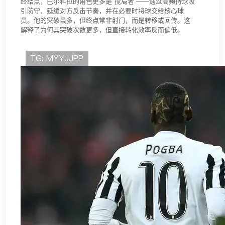
终结点，巴尔科拉的角色更多是“搅局者”——通过高频持球吸
引防守、延缓对方反击节奏，并在必要时将球交给核心球
员。他的突破虽多，但终点常非射门，而是转移或回传。这
解释了为何其突破次数更多，但直接转化效率反而偏低。