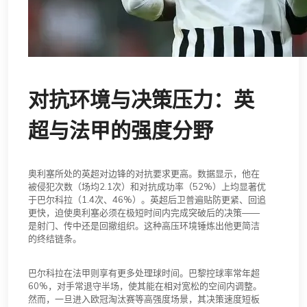
对抗环境与决策压力：英
超与法甲的强度分野
奥利塞所处的英超对边锋的对抗要求更高。数据显示，他在
被侵犯次数（场均2.1次）和对抗成功率（52%）上均显著优
于巴尔科拉（1.4次、46%）。英超后卫普遍贴防更紧、回追
更快，迫使奥利塞必须在极短时间内完成突破后的决策——
是射门、传中还是回撤组织。这种高压环境锤炼出他更简洁
的终结链条。
巴尔科拉在法甲则享有更多处理球时间。巴黎控球率常年超
60%，对手常退守半场，使其能在相对宽松的空间内调整。
然而，一旦进入欧冠淘汰赛等高强度场景，其决策速度短板