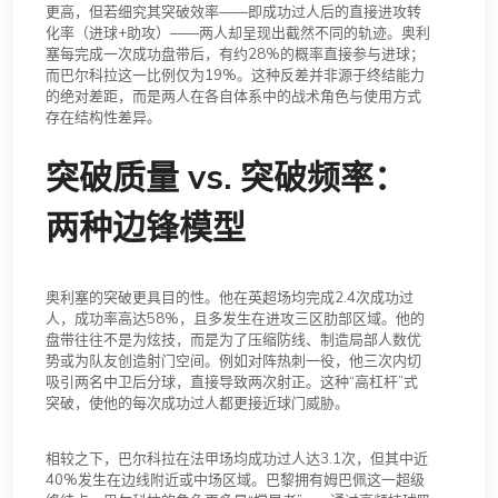
更高，但若细究其突破效率——即成功过人后的直接进攻转
化率（进球+助攻）——两人却呈现出截然不同的轨迹。奥利
塞每完成一次成功盘带后，有约28%的概率直接参与进球；
而巴尔科拉这一比例仅为19%。这种反差并非源于终结能力
的绝对差距，而是两人在各自体系中的战术角色与使用方式
存在结构性差异。
突破质量 vs. 突破频率：
两种边锋模型
奥利塞的突破更具目的性。他在英超场均完成2.4次成功过
人，成功率高达58%，且多发生在进攻三区肋部区域。他的
盘带往往不是为炫技，而是为了压缩防线、制造局部人数优
势或为队友创造射门空间。例如对阵热刺一役，他三次内切
吸引两名中卫后分球，直接导致两次射正。这种“高杠杆”式
突破，使他的每次成功过人都更接近球门威胁。
相较之下，巴尔科拉在法甲场均成功过人达3.1次，但其中近
40%发生在边线附近或中场区域。巴黎拥有姆巴佩这一超级